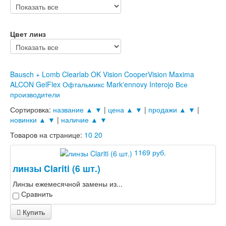
Цвет линз
Bausch + Lomb
Clearlab
OK Vision
CooperVision
Maxima
ALCON
GelFlex
Офтальмикс
Mark'ennovy
Interojo
Все
производители
Сортировка:
название ▲
▼
|
цена ▲
▼
|
продажи ▲
▼
|
новинки ▲
▼
|
наличие ▲
▼
Товаров на странице:
10
20
1169 руб.
линзы Clariti (6 шт.)
Линзы ежемесячной замены из...
Сравнить
Купить