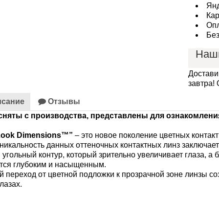
Янд
Кар
Опл
Без
Наш
Ср
О
Во
Достави
Ра
завтра!
Лу
сание
Отзывы
сняты с производства, представлены для ознакомлени
Look Dimensions™”
– это новое поколение цветных контак
 уникальность данных оттеночных контактных линз заключаетс
 угольный контур, который зрительно увеличивает глаза, а 
тся глубоким и насыщенным.
 переход от цветной подложки к прозрачной зоне линзы с
лазах.