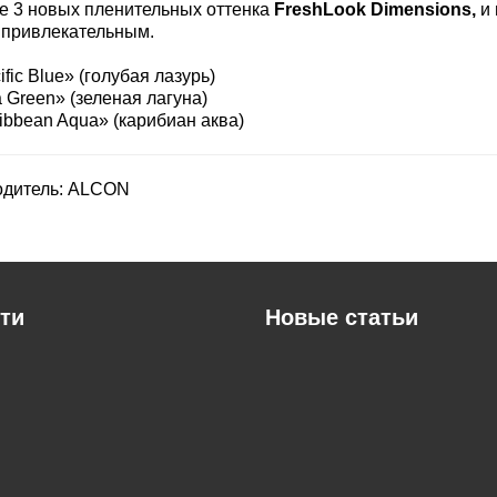
е 3 новых пленительных оттенка
FreshLook Dimensions,
и 
 привлекательным.
ific Blue» (голубая лазурь)
 Green» (зеленая лагуна)
ibbean Aqua» (карибиан аква)
одитель:
ALCON
ти
Новые статьи