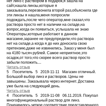
нет линз с раствором в подарок,я зашла на
сайт,нашла линзы,которые я
заказывала,перезвонила второй раз,объяснила где
эти линзы я нашла,меня попросили
подождать,после чего оператор,мне сказал,что
раствора просто нет в наличии на складе,на
вопрос,когда он появиться, услышала не знаю
Операторы,которые работают в данном
магазине,заранее не предупредили,что раствора
нет на складе,а когда я до них доносила свою
претензию,даже не извинились. Заказ у меня был
на 4180 тысяч рублей. Самое неприятное,это
осадок,от того,что скорее всего раствор просто
забыли положить....
Читать отзыв
5
Посетитель
5
2019-11-11
Магазин отличный.
Большой выбор линз и растворов. Цены не
завышены. Заказывала через интернет. Доставка
уже была на следующий день.
Читать отзыв
4
Посетитель
5
2019-11-08
06.11.2019. Покупал
многофункциональный раствор для линз.
Понравилось четкое соответствие представленного