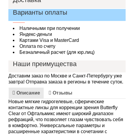
За пределами МКАД - 200 руб. + тариф по
Варианты оплаты
таблице
Наличными при получении
Яндекс-деньги
Картами Visa и MasterCard
Оплата по счету
Безналичный расчет (для юр.лиц)
Наши преимущества
Срок годности от 12 месяцев
Оповещение по SMS
Возврат и обмен - без проблем.
Доставим заказ по Москве и Санкт-Петербургу уже
Различные способы оплаты
завтра!
Отправка заказа в регионы в течение суток.
Лучшая цена на линзы
Описание
Отзывы
Новые мягкие гидрогелевые, сферические
контактные линзы для коррекции зрения Butterfly
Clear от Офтальмикс имеют широкий диапазон
рефракций, что позволяет глазам чувствовать себя
в комфортно. Универсальные параметры и
расширенные характеристики в сочетании с