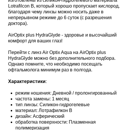
изготовлены из силикон-гидрогелевого материала
Lotrafilcon B, который хорошо пропускает кислород,
благодаря чему линзы можно носить даже в
непрерывном режиме до 6 суток (с разрешения
доктора).
AirOptix plus HydraGlyde - здоровье и высочайший
комфорт для ваших глаз!
Перейти с линз Air Optix Aqua на AirOptix plus
HydraGlyde можно без дополнительного подбора.
Однако помните, что необходимо посещать
офтальмолога минимум раз в полгода.
Характеристики
:
режим ношения: Дневной / пролонгированный
частота замены: 1 месяц
тип линзы: Cиликон-гидрогелевые
материал: Лотрафилкон B
дизайн: Асферический
обработка поверхности: Плазменная
полимеризация