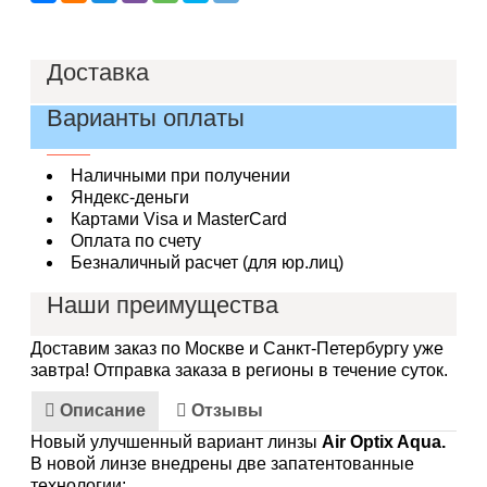
Доставка
В пределах МКАД - 200 руб.
За пределами МКАД - 200 руб. + тариф по
Варианты оплаты
таблице
Наличными при получении
Яндекс-деньги
Картами Visa и MasterCard
Оплата по счету
Безналичный расчет (для юр.лиц)
Наши преимущества
Срок годности от 12 месяцев
Оповещение по SMS
Возврат и обмен - без проблем.
Доставим заказ по Москве и Санкт-Петербургу уже
Различные способы оплаты
завтра!
Отправка заказа в регионы в течение суток.
Лучшая цена на линзы
Описание
Отзывы
Новый улучшенный вариант линзы
Air Optix Aqua.
В новой линзе внедрены две запатентованные
технологии: