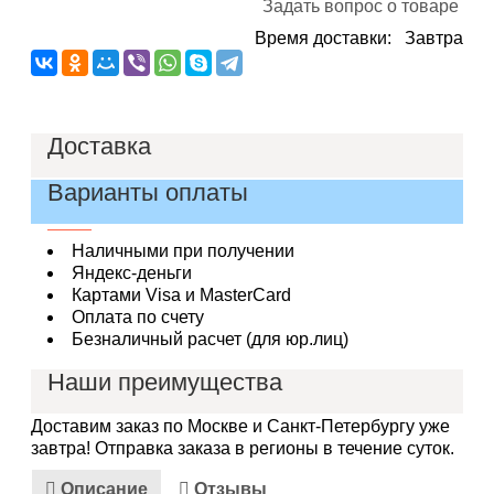
Задать вопрос о товаре
Время доставки: Завтра
Доставка
В пределах МКАД - 200 руб.
За пределами МКАД - 200 руб. + тариф по
Варианты оплаты
таблице
Наличными при получении
Яндекс-деньги
Картами Visa и MasterCard
Оплата по счету
Безналичный расчет (для юр.лиц)
Наши преимущества
Срок годности от 12 месяцев
Оповещение по SMS
Возврат и обмен - без проблем.
Доставим заказ по Москве и Санкт-Петербургу уже
Различные способы оплаты
завтра!
Отправка заказа в регионы в течение суток.
Лучшая цена на линзы
Описание
Отзывы